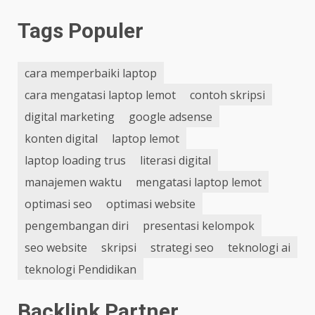
Tags Populer
cara memperbaiki laptop
cara mengatasi laptop lemot
contoh skripsi
digital marketing
google adsense
konten digital
laptop lemot
laptop loading trus
literasi digital
manajemen waktu
mengatasi laptop lemot
optimasi seo
optimasi website
pengembangan diri
presentasi kelompok
seo website
skripsi
strategi seo
teknologi ai
teknologi Pendidikan
Backlink Partner