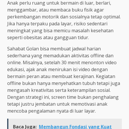
Anak perlu ruang untuk bermain di luar, berlari,
menggambar, atau membaca buku fisik agar
perkembangan motorik dan sosialnya tetap optimal.
Jika hanya terpaku pada layar, risiko sedentari
meningkat yang bisa memicu masalah kesehatan
seperti obesitas atau gangguan tidur.
Sahabat Golan bisa membuat jadwal harian
sederhana yang memadukan aktivitas offline dan
online. Misalnya, setelah 30 menit menonton video
edukasi, ajak anak menirukan isi video dengan
bermain peran atau membuat kerajinan. Kegiatan
offline bukan hanya menyehatkan tubuh tetapi juga
mengasah kreativitas serta keterampilan sosial.
Dengan strategi ini, screen time bukan penghalang
tetapi justru jembatan untuk memotivasi anak
mencoba pengalaman nyata di luar layar.
Baca Juga:
Membangun Fondasi yang Kuat