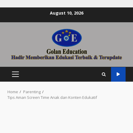
Skip
August 10, 2026
to
content
PRIMARY
MENU
Home
Parenting
Tips Aman Screen Time Anak dan Konten Edukatif