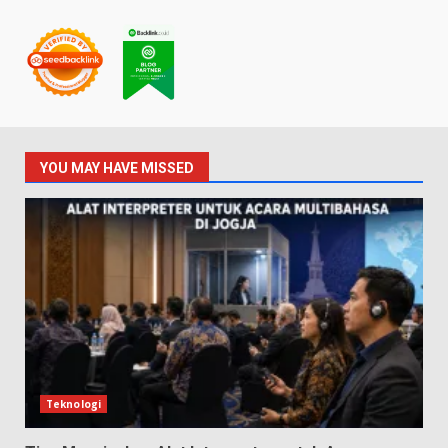
YOU MAY HAVE MISSED
Teknologi