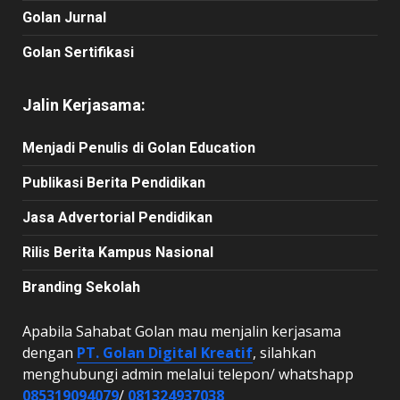
Golan Jurnal
Golan Sertifikasi
Jalin Kerjasama:
Menjadi Penulis di Golan Education
Publikasi Berita Pendidikan
Jasa Advertorial Pendidikan
Rilis Berita Kampus Nasional
Branding Sekolah
Apabila Sahabat Golan mau menjalin kerjasama
dengan
PT. Golan Digital Kreatif
, silahkan
menghubungi admin melalui telepon/ whatshapp
085319094079
/
081324937038