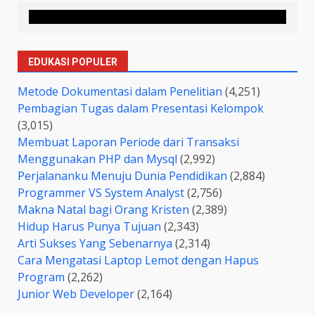
EDUKASI POPULER
Metode Dokumentasi dalam Penelitian
(4,251)
Pembagian Tugas dalam Presentasi Kelompok
(3,015)
Membuat Laporan Periode dari Transaksi
Menggunakan PHP dan Mysql
(2,992)
Perjalananku Menuju Dunia Pendidikan
(2,884)
Programmer VS System Analyst
(2,756)
Makna Natal bagi Orang Kristen
(2,389)
Hidup Harus Punya Tujuan
(2,343)
Arti Sukses Yang Sebenarnya
(2,314)
Cara Mengatasi Laptop Lemot dengan Hapus
Program
(2,262)
Junior Web Developer
(2,164)