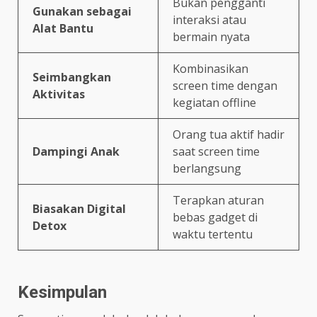
Bukan pengganti
Gunakan sebagai
interaksi atau
Alat Bantu
bermain nyata
Kombinasikan
Seimbangkan
screen time dengan
Aktivitas
kegiatan offline
Orang tua aktif hadir
Dampingi Anak
saat screen time
berlangsung
Terapkan aturan
Biasakan Digital
bebas gadget di
Detox
waktu tertentu
Kesimpulan