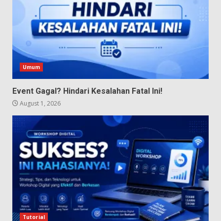
Umum
Event Gagal? Hindari Kesalahan Fatal Ini!
August 1, 2026
Tutorial