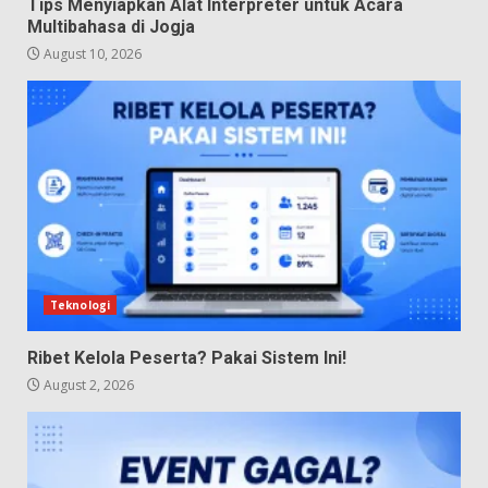
Tips Menyiapkan Alat Interpreter untuk Acara
Multibahasa di Jogja
August 10, 2026
Teknologi
Ribet Kelola Peserta? Pakai Sistem Ini!
August 2, 2026