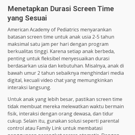
Menetapkan Durasi Screen Time
yang Sesuai
American Academy of Pediatrics menyarankan
batasan screen time untuk anak usia 2-5 tahun
maksimal satu jam per hari dengan program
berkualitas tinggi. Karena setiap anak berbeda,
penting untuk fleksibel menyesuaikan durasi
berdasarkan usia dan kebutuhan. Misalnya, anak di
bawah umur 2 tahun sebaiknya menghindari media
digital, kecuali video chat yang memungkinkan
interaksi langsung.
Untuk anak yang lebih besar, pastikan screen time
tidak membuat mereka melewatkan waktu bermain
fisik, interaksi dengan orang dewasa, dan tidur
cukup. Selain itu, gunakan solusi seperti parental
control atau Family Link untuk membatasi