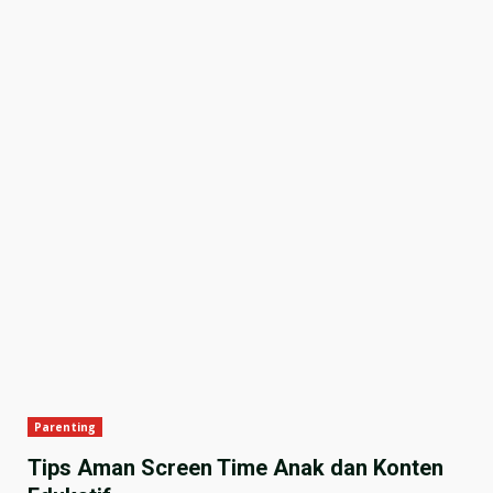
Parenting
Tips Aman Screen Time Anak dan Konten