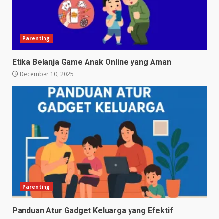
Parenting
Etika Belanja Game Anak Online yang Aman
December 10, 2025
Parenting
Panduan Atur Gadget Keluarga yang Efektif