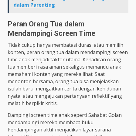
dalam Parenting
Peran Orang Tua dalam
Mendampingi Screen Time
Tidak cukup hanya membatasi durasi atau memilih
konten, peran orang tua dalam mendampingi screen
time anak menjadi faktor utama. Kehadiran orang
tua memberi rasa aman sekaligus memandu anak
memahami konten yang mereka lihat. Saat
menonton bersama, orang tua bisa menjelaskan
istilah baru, mengaitkan cerita dengan kehidupan
nyata, atau mengajukan pertanyaan reflektif yang
melatih berpikir kritis.
Dampingi screen time anak seperti Sahabat Golan
mendampingi mereka membaca buku.
Pendampingan aktif menjadikan layar sarana