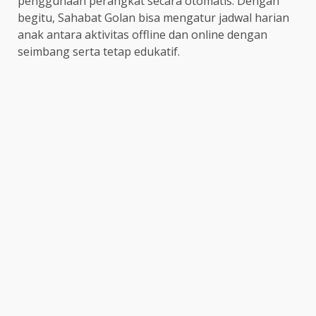
penggunaan perangkat secara otomatis. Dengan
begitu, Sahabat Golan bisa mengatur jadwal harian
anak antara aktivitas offline dan online dengan
seimbang serta tetap edukatif.