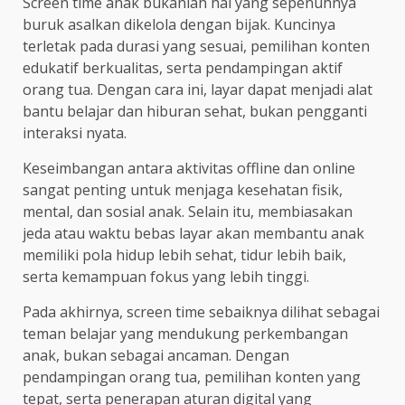
Screen time anak bukanlah hal yang sepenuhnya
buruk asalkan dikelola dengan bijak. Kuncinya
terletak pada durasi yang sesuai, pemilihan konten
edukatif berkualitas, serta pendampingan aktif
orang tua. Dengan cara ini, layar dapat menjadi alat
bantu belajar dan hiburan sehat, bukan pengganti
interaksi nyata.
Keseimbangan antara aktivitas offline dan online
sangat penting untuk menjaga kesehatan fisik,
mental, dan sosial anak. Selain itu, membiasakan
jeda atau waktu bebas layar akan membantu anak
memiliki pola hidup lebih sehat, tidur lebih baik,
serta kemampuan fokus yang lebih tinggi.
Pada akhirnya, screen time sebaiknya dilihat sebagai
teman belajar yang mendukung perkembangan
anak, bukan sebagai ancaman. Dengan
pendampingan orang tua, pemilihan konten yang
tepat, serta penerapan aturan digital yang