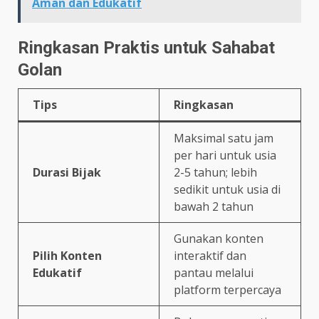
Aman dan Edukatif
Ringkasan Praktis untuk Sahabat
Golan
Tips
Ringkasan
Maksimal satu jam
per hari untuk usia
Durasi Bijak
2-5 tahun; lebih
sedikit untuk usia di
bawah 2 tahun
Gunakan konten
Pilih Konten
interaktif dan
Edukatif
pantau melalui
platform terpercaya