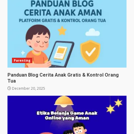
Parenting
Panduan Blog Cerita Anak Gratis & Kontrol Orang
Tua
December 20, 2025