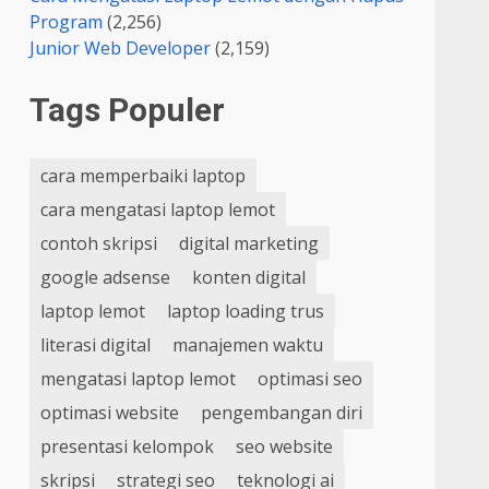
Program
(2,256)
Junior Web Developer
(2,159)
Tags Populer
cara memperbaiki laptop
cara mengatasi laptop lemot
contoh skripsi
digital marketing
google adsense
konten digital
laptop lemot
laptop loading trus
literasi digital
manajemen waktu
mengatasi laptop lemot
optimasi seo
optimasi website
pengembangan diri
presentasi kelompok
seo website
skripsi
strategi seo
teknologi ai