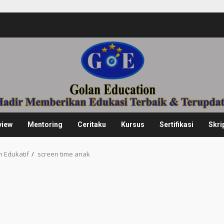
view
Mentoring
Ceritaku
Kursus
Sertifikasi
Skri
 Edukatif
screen time anak