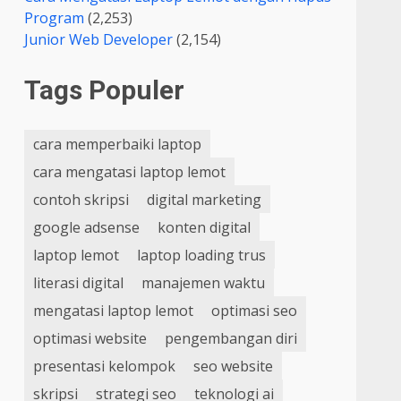
Program
(2,253)
Junior Web Developer
(2,154)
Tags Populer
cara memperbaiki laptop
cara mengatasi laptop lemot
contoh skripsi
digital marketing
google adsense
konten digital
laptop lemot
laptop loading trus
literasi digital
manajemen waktu
mengatasi laptop lemot
optimasi seo
optimasi website
pengembangan diri
presentasi kelompok
seo website
skripsi
strategi seo
teknologi ai