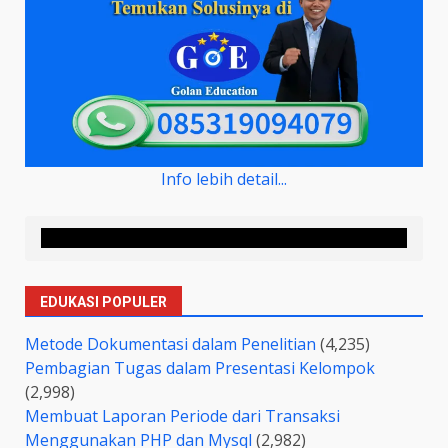
Info lebih detail...
EDUKASI POPULER
Metode Dokumentasi dalam Penelitian
(4,235)
Pembagian Tugas dalam Presentasi Kelompok
(2,998)
Membuat Laporan Periode dari Transaksi
Menggunakan PHP dan Mysql
(2,982)