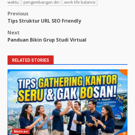
waktu
pengembangan diri
work life balance
Post
Previous
Tips Struktur URL SEO Friendly
navigation
Next
Panduan Bikin Grup Studi Virtual
RELATED STORIES
Motivasi